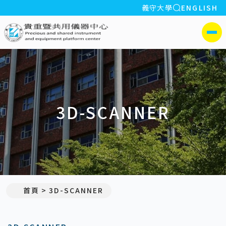
全站搜索
義守大學
ENGLISH
:::
義守大學貴重暨共用儀器中心
側選單
3D-SCANNER
首頁
3D-SCANNER